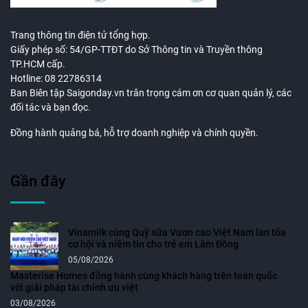
Trang thông tin điện tử tổng hợp.
Giấy phép số: 54/GP-TTĐT do Sở Thông tin và Truyền thông
TP.HCM cấp.
Hotline: 08 22786314
Ban Biên tập Saigonday.vn trân trọng cám ơn cơ quan quản lý, các
đối tác và bạn đọc.
Đồng hành quảng bá, hỗ trợ doanh nghiệp và chính quyền.
Gần đây
Vinamilk cùng Quỹ sữa Vươn cao Việt Nam lan tỏa
cơ hội và niềm tin cho trẻ em Lâm Đồng
05/08/2026
Masterise Homes đồng hành cùng khách hàng trên toàn quốc
với giải pháp tài chính ưu việt
03/08/2026