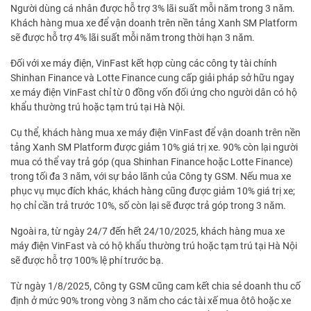
Người dùng cá nhân được hỗ trợ 3% lãi suất mỗi năm trong 3 năm.
Khách hàng mua xe để vận doanh trên nền tảng Xanh SM Platform
sẽ được hỗ trợ 4% lãi suất mỗi năm trong thời hạn 3 năm.
Đối với xe máy điện, VinFast kết hợp cùng các công ty tài chính
Shinhan Finance và Lotte Finance cung cấp giải pháp sở hữu ngay
xe máy điện VinFast chỉ từ 0 đồng vốn đối ứng cho người dân có hộ
khẩu thường trú hoặc tạm trú tại Hà Nội.
Cụ thể, khách hàng mua xe máy điện VinFast để vận doanh trên nền
tảng Xanh SM Platform được giảm 10% giá trị xe. 90% còn lại người
mua có thể vay trả góp (qua Shinhan Finance hoặc Lotte Finance)
trong tối đa 3 năm, với sự bảo lãnh của Công ty GSM. Nếu mua xe
phục vụ mục đích khác, khách hàng cũng được giảm 10% giá trị xe;
họ chỉ cần trả trước 10%, số còn lại sẽ được trả góp trong 3 năm.
Ngoài ra, từ ngày 24/7 đến hết 24/10/2025, khách hàng mua xe
máy điện VinFast và có hộ khẩu thường trú hoặc tạm trú tại Hà Nội
sẽ được hỗ trợ 100% lệ phí trước bạ.
Từ ngày 1/8/2025, Công ty GSM cũng cam kết chia sẻ doanh thu cố
định ở mức 90% trong vòng 3 năm cho các tài xế mua ôtô hoặc xe