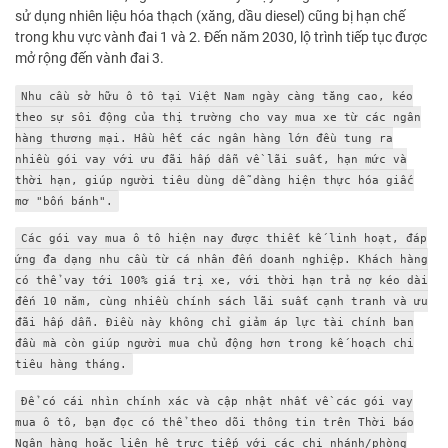
sử dụng nhiên liệu hóa thạch (xăng, dầu diesel) cũng bị hạn chế
trong khu vực vành đai 1 và 2. Đến năm 2030, lộ trình tiếp tục được
mở rộng đến vành đai 3.
Nhu cầu sở hữu ô tô tại Việt Nam ngày càng tăng cao, kéo
theo sự sôi động của thị trường cho vay mua xe từ các ngân
hàng thương mại. Hầu hết các ngân hàng lớn đều tung ra
nhiều gói vay với ưu đãi hấp dẫn về lãi suất, hạn mức và
thời hạn, giúp người tiêu dùng dễ dàng hiện thực hóa giấc
mơ "bốn bánh".
Các gói vay mua ô tô hiện nay được thiết kế linh hoạt, đáp
ứng đa dạng nhu cầu từ cá nhân đến doanh nghiệp. Khách hàng
có thể vay tới 100% giá trị xe, với thời hạn trả nợ kéo dài
đến 10 năm, cùng nhiều chính sách lãi suất cạnh tranh và ưu
đãi hấp dẫn. Điều này không chỉ giảm áp lực tài chính ban
đầu mà còn giúp người mua chủ động hơn trong kế hoạch chi
tiêu hàng tháng.
Để có cái nhìn chính xác và cập nhật nhất về các gói vay
mua ô tô, bạn đọc có thể theo dõi thông tin trên Thời báo
Ngân hàng hoặc liên hệ trực tiếp với các chi nhánh/phòng