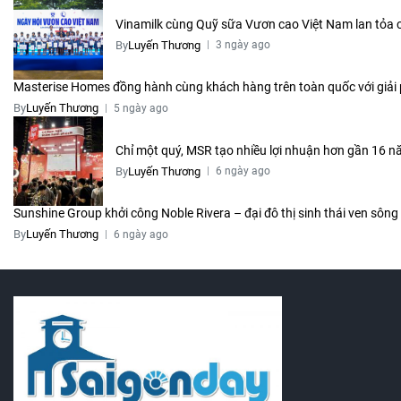
Vinamilk cùng Quỹ sữa Vươn cao Việt Nam lan tỏa c
By
Luyến Thương
3 ngày ago
Masterise Homes đồng hành cùng khách hàng trên toàn quốc với giải p
By
Luyến Thương
5 ngày ago
Chỉ một quý, MSR tạo nhiều lợi nhuận hơn gần 16 nă
By
Luyến Thương
6 ngày ago
Sunshine Group khởi công Noble Rivera – đại đô thị sinh thái ven sông
By
Luyến Thương
6 ngày ago