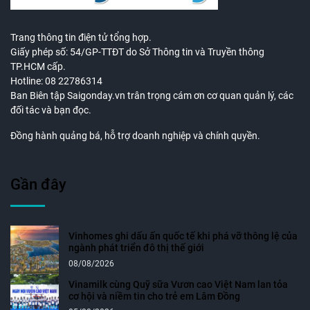
Trang thông tin điện tử tổng hợp.
Giấy phép số: 54/GP-TTĐT do Sở Thông tin và Truyền thông
TP.HCM cấp.
Hotline: 08 22786314
Ban Biên tập Saigonday.vn trân trọng cám ơn cơ quan quản lý, các
đối tác và bạn đọc.
Đồng hành quảng bá, hỗ trợ doanh nghiệp và chính quyền.
Gần đây
Vinhomes ghi dấu ấn quốc tế khi phá vỡ thông lệ của
ngành phát triển đô thị thế giới
08/08/2026
Vinamilk cùng Quỹ sữa Vươn cao Việt Nam lan tỏa
cơ hội và niềm tin cho trẻ em Lâm Đồng