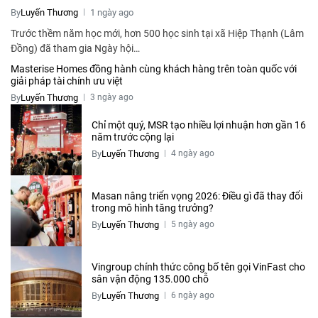
By
Luyến Thương
1 ngày ago
Trước thềm năm học mới, hơn 500 học sinh tại xã Hiệp Thạnh (Lâm
Đồng) đã tham gia Ngày hội…
Masterise Homes đồng hành cùng khách hàng trên toàn quốc với
giải pháp tài chính ưu việt
By
Luyến Thương
3 ngày ago
Chỉ một quý, MSR tạo nhiều lợi nhuận hơn gần 16
năm trước cộng lại
By
Luyến Thương
4 ngày ago
Masan nâng triển vọng 2026: Điều gì đã thay đổi
trong mô hình tăng trưởng?
By
Luyến Thương
5 ngày ago
Vingroup chính thức công bố tên gọi VinFast cho
sân vận động 135.000 chỗ
By
Luyến Thương
6 ngày ago