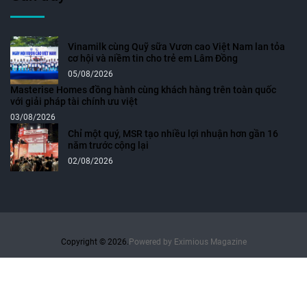
Vinamilk cùng Quỹ sữa Vươn cao Việt Nam lan tỏa
cơ hội và niềm tin cho trẻ em Lâm Đồng
05/08/2026
Masterise Homes đồng hành cùng khách hàng trên toàn quốc
với giải pháp tài chính ưu việt
03/08/2026
Chỉ một quý, MSR tạo nhiều lợi nhuận hơn gần 16
năm trước cộng lại
02/08/2026
Copyright © 2026.
Powered by
Eximious Magazine