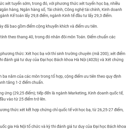
 xét tuyển sớm, trong đó, với phương thức xét tuyển học bạ, nhiều
gân hàng, Ngân hàng số, Tài chính, Công nghệ tài chính, Kinh doanh
Ngành Kế toán lấy 29,8 điểm, ngành Kinh tế đầu tư lấy 29,3 điểm.
ày đã bao gồm điểm cộng khuyến khích và điểm ưu tiên.
n tính theo thang 40, trong đó nhân đôi môn Toán. Điểm chuẩn các
hương thức: Xét học bạ với thí sinh trường chuyên (mã 200); xét điểm
thi đánh giá tư duy của Đại học Bách khoa Hà Nội (402b) và Xét chứng
nh ba năm của các môn trong tổ hợp, cộng điểm ưu tiên theo quy định
ành tăng 1-2 điểm chuẩn.
g ứng (29,25 điểm); tiếp đến là ngành Marketing, Kinh doanh quốc tế,
ầu vào từ 25 điểm trở lên.
ng thức xét kết hợp chứng chỉ quốc tế với học bạ, từ 26,25-27 điểm,
uốc gia Hà Nội tổ chức và kỳ thi đánh giá tư duy của Đại học Bách khoa