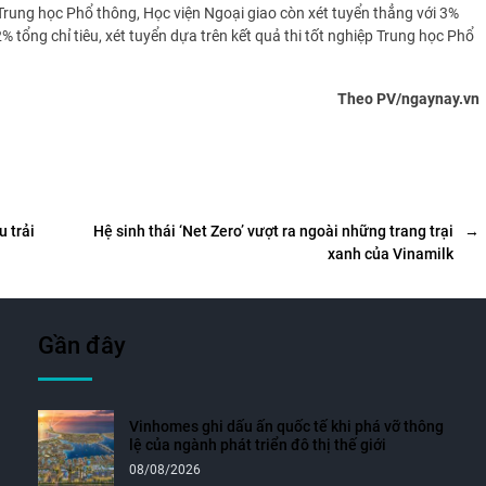
rung học Phổ thông, Học viện Ngoại giao còn xét tuyển thẳng với 3%
% tổng chỉ tiêu, xét tuyển dựa trên kết quả thi tốt nghiệp Trung học Phổ
Theo PV/ngaynay.vn
 trải
Hệ sinh thái ‘Net Zero’ vượt ra ngoài những trang trại
→
xanh của Vinamilk
Gần đây
Vinhomes ghi dấu ấn quốc tế khi phá vỡ thông
lệ của ngành phát triển đô thị thế giới
08/08/2026