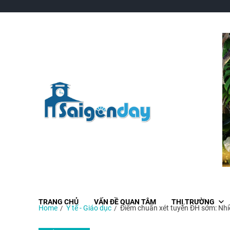
Sai Gon Day
TRANG CHỦ
VẤN ĐỀ QUAN TÂM
THỊ TRƯỜNG
Home
Y tế - Giáo dục
Điểm chuẩn xét tuyển ĐH sớm: Nh