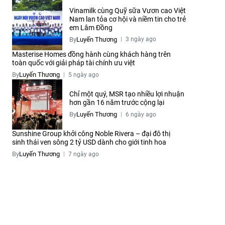
Vinamilk cùng Quỹ sữa Vươn cao Việt
Nam lan tỏa cơ hội và niềm tin cho trẻ
em Lâm Đồng
By
Luyến Thương
3 ngày ago
Masterise Homes đồng hành cùng khách hàng trên
toàn quốc với giải pháp tài chính ưu việt
By
Luyến Thương
5 ngày ago
Chỉ một quý, MSR tạo nhiều lợi nhuận
hơn gần 16 năm trước cộng lại
By
Luyến Thương
6 ngày ago
Sunshine Group khởi công Noble Rivera – đại đô thị
sinh thái ven sông 2 tỷ USD dành cho giới tinh hoa
By
Luyến Thương
7 ngày ago