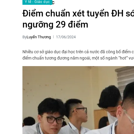
Y tế - Giáo dục
Y TẾ – GIÁO DỤC
Điểm chuẩn xét tuyển ĐH s
ngưỡng 29 điểm
By
Luyến Thương
17/06/2024
Nhiều cơ sở giáo dục đại học trên cả nước đã công bố điểm 
điểm chuẩn tương đương năm ngoái, một số ngành “hot” vư