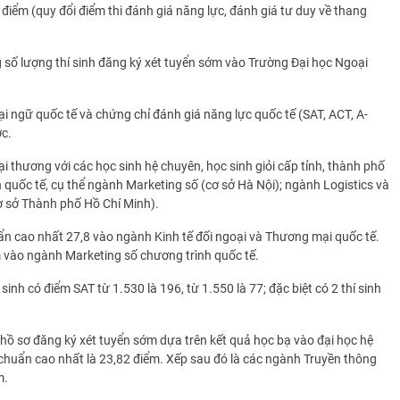
điểm (quy đổi điểm thi đánh giá năng lực, đánh giá tư duy về thang
số lượng thí sinh đăng ký xét tuyển sớm vào Trường Đại học Ngoại
i ngữ quốc tế và chứng chỉ đánh giá năng lực quốc tế (SAT, ACT, A-
ớc.
i thương với các học sinh hệ chuyên, học sinh giỏi cấp tỉnh, thành phố
 quốc tế, cụ thể ngành Marketing số (cơ sở Hà Nội); ngành Logistics và
ơ sở Thành phố Hồ Chí Minh).
uẩn cao nhất 27,8 vào ngành Kinh tế đối ngoại và Thương mại quốc tế.
m vào ngành Marketing số chương trình quốc tế.
nh có điểm SAT từ 1.530 là 196, từ 1.550 là 77; đặc biệt có 2 thí sinh
hồ sơ đăng ký xét tuyển sớm dựa trên kết quả học bạ vào đại học hệ
chuẩn cao nhất là 23,82 điểm. Xếp sau đó là các ngành Truyền thông
m.